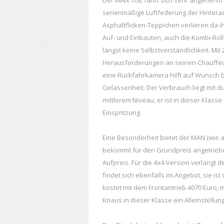
serienmäßige Luftfederung der Hinterac
Asphaltflicken-Teppichen verlieren da ih
Auf- und Einbauten, auch die Kombi-Roll
längst keine Selbstverständlichkeit. Mit 
Herausforderungen an seinen Chauffeur,
eine Rückfahrkamera hilft auf Wunsch 
Gelassenheit. Der Verbrauch liegt mit dur
mittlerem Niveau, er ist in dieser Klas
Einspritzung.
Eine Besonderheit bietet der MAN (wie a
bekommt für den Grundpreis angetriebe
Aufpreis. Für die 4x4-Version verlangt d
findet sich ebenfalls im Angebot, sie is
kostet mit dem Frontantrieb 4070 Euro, 
Knaus in dieser Klasse ein Alleinstellu