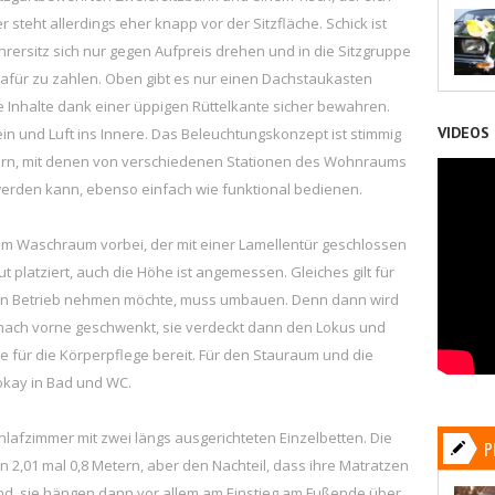
 steht allerdings eher knapp vor der Sitzfläche. Schick ist
hrersitz sich nur gegen Aufpreis drehen und in die Sitzgruppe
 dafür zu zahlen. Oben gibt es nur einen Dachstaukasten
re Inhalte dank einer üppigen Rüttelkante sicher bewahren.
VIDEOS
in und Luft ins Innere. Das Beleuchtungskonzept ist stimmig
ltern, mit denen von verschiedenen Stationen des Wohnraums
werden kann, ebenso einfach wie funktional bedienen.
 Waschraum vorbei, der mit einer Lamellentür geschlossen
ut platziert, auch die Höhe ist angemessen. Gleiches gilt für
in Betrieb nehmen möchte, muss umbauen. Denn dann wird
nach vorne geschwenkt, sie verdeckt dann den Lokus und
e für die Körperpflege bereit. Für den Stauraum und die
 okay in Bad und WC.
lafzimmer mit zwei längs ausgerichteten Einzelbetten. Die
P
 2,01 mal 0,8 Metern, aber den Nachteil, dass ihre Matratzen
nd, sie hängen dann vor allem am Einstieg am Fußende über.