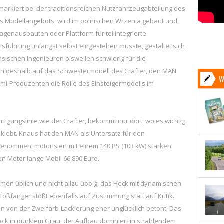
r markiert bei der traditionsreichen Nutzfahrzeugabteilung des
s Modellangebots, wird im polnischen Wrzenia gebaut und
genausbauten oder Plattform für teilintegrierte
sführung unlängst selbst eingestehen musste, gestaltet sich
ischen Ingenieuren bisweilen schwierig für die
fen deshalb auf das Schwestermodell des Crafter, den MAN
W
mmi-Produzenten die Rolle des Einsteigermodells im
tigungslinie wie der Crafter, bekommt nur dort, wo es wichtig
klebt. Knaus hat den MAN als Untersatz für den
rgenommen, motorisiert mit einem 140 PS (103 kW) starken
en Meter lange Mobil 66 890 Euro.
ormen üblich und nicht allzu üppig, das Heck mit dynamischen
Stoßfänger stößt ebenfalls auf Zustimmung statt auf Kritik.
 von der Zweifarb-Lackierung eher unglücklich betont. Das
lack in dunklem Grau, der Aufbau dominiert in strahlendem