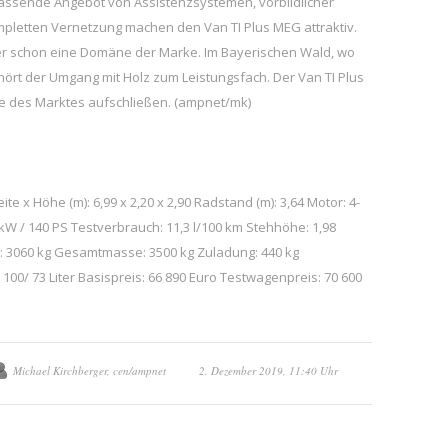
fassende Angebot von Assistenzsystemen, vorbildlicher
mpletten Vernetzung machen den Van TI Plus MEG attraktiv.
er schon eine Domäne der Marke. Im Bayerischen Wald, wo
ört der Umgang mit Holz zum Leistungsfach. Der Van TI Plus
e des Marktes aufschließen. (ampnet/mk)
e x Höhe (m): 6,99 x 2,20 x 2,90 Radstand (m): 3,64 Motor: 4-
03 kW / 140 PS Testverbrauch: 11,3 l/100 km Stehhöhe: 1,98
: 3060 kg Gesamtmasse: 3500 kg Zuladung: 440 kg
 100/ 73 Liter Basispreis: 66 890 Euro Testwagenpreis: 70 600
Michael Kirchberger, cen/ampnet
2. Dezember 2019, 11:40 Uhr