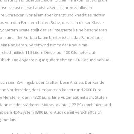
hse, selbst miese Landstraßen mit ihren zahllosen
re Schrecken. Vor allem aber knarzt und knackt es nicht in
os von den Fenstern halten Ruhe, das ist in dieser Klasse
2,2 Metern Breite stellt der Teilintegrierte keine besonderen
 zumal der Aufbau kaum breiter ist als das Fahrerhaus,
beim Rangieren. Seitenwind nimmt der Knaus mit
chschnittlich 11,3 Litern Diesel auf 100 Kilometer auf
se üblich. Die Abgasreinigung übernehmen SCR-Kat und Adblue-
uch sein Zwillingsbruder Crafter) beim Antrieb. Der Kunde
ne Vorderräder, der Heckantrieb kostet rund 2000 Euro
er Hersteller dann 4320 Euro. Eine Automatik mit acht Stufen
t dann mit der stärkeren Motorvariante (177 PS) kombiniert und
mit dem 4x4-System 8390 Euro. Auch damit verschafft sich
ngsmerkmal.