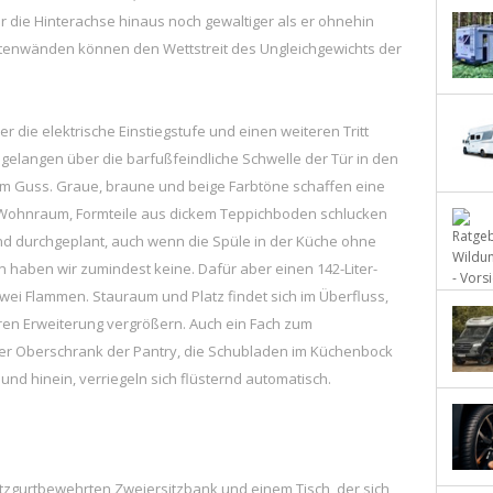
r die Hinterachse hinaus noch gewaltiger als er ohnehin
eitenwänden können den Wettstreit des Ungleichgewichts der
 die elektrische Einstiegstufe und einen weiteren Tritt
elangen über die barfußfeindliche Schwelle der Tür in den
nem Guss. Graue, braune und beige Farbtöne schaffen eine
Wohnraum, Formteile aus dickem Teppichboden schlucken
 und durchgeplant, auch wenn die Spüle in der Küche ohne
aben wir zumindest keine. Dafür aber einen 142-Liter-
ei Flammen. Stauraum und Platz findet sich im Überfluss,
baren Erweiterung vergrößern. Auch ein Fach zum
der Oberschrank der Pantry, die Schubladen im Küchenbock
 und hinein, verriegeln sich flüsternd automatisch.
itzgurtbewehrten Zweiersitzbank und einem Tisch, der sich