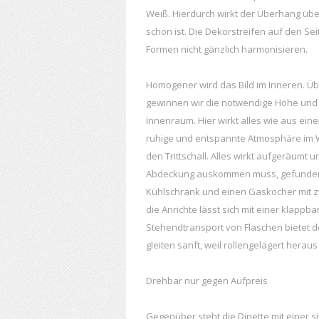
Weiß. Hierdurch wirkt der Überhang übe
schon ist. Die Dekorstreifen auf den S
Formen nicht gänzlich harmonisieren.
Homogener wird das Bild im Inneren. Über
gewinnen wir die notwendige Höhe und g
Innenraum. Hier wirkt alles wie aus ei
ruhige und entspannte Atmosphäre im 
den Trittschall. Alles wirkt aufgeräumt
Abdeckung auskommen muss, gefunden h
Kühlschrank und einen Gaskocher mit zw
die Anrichte lässt sich mit einer klapp
Stehendtransport von Flaschen bietet 
gleiten sanft, weil rollengelagert heraus
Drehbar nur gegen Aufpreis
Gegenüber steht die Dinette mit einer s