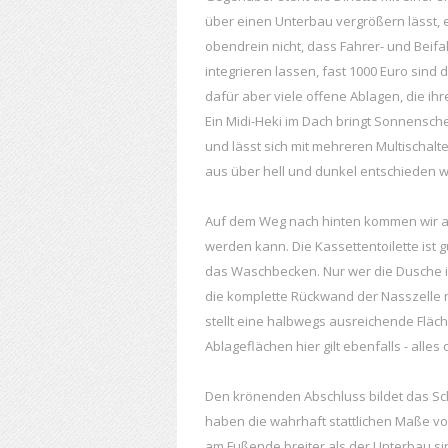
über einen Unterbau vergrößern lässt, er
obendrein nicht, dass Fahrer- und Beifa
integrieren lassen, fast 1000 Euro sind
dafür aber viele offene Ablagen, die ih
Ein Midi-Heki im Dach bringt Sonnensche
und lässt sich mit mehreren Multischa
aus über hell und dunkel entschieden 
Auf dem Weg nach hinten kommen wir am
werden kann. Die Kassettentoilette ist g
das Waschbecken. Nur wer die Dusche 
die komplette Rückwand der Nasszelle 
stellt eine halbwegs ausreichende Fläch
Ablageflächen hier gilt ebenfalls - alles
Den krönenden Abschluss bildet das Sch
haben die wahrhaft stattlichen Maße von
am Fußende breiter als der Unterbau si