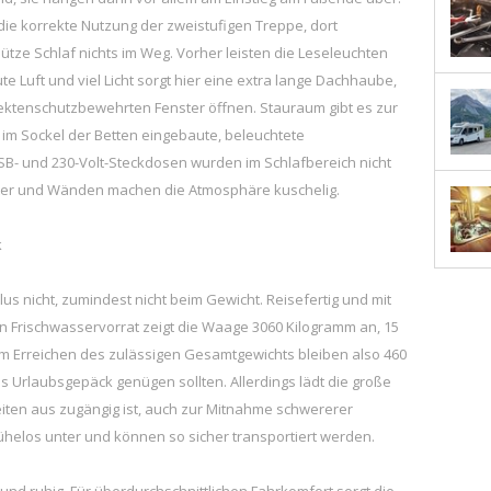
 die korrekte Nutzung der zweistufigen Treppe, dort
ze Schlaf nichts im Weg. Vorher leisten die Leseleuchten
te Luft und viel Licht sorgt hier eine extra lange Dachhaube,
sektenschutzbewehrten Fenster öffnen. Stauraum gibt es zur
im Sockel der Betten eingebaute, beleuchtete
USB- und 230-Volt-Steckdosen wurden im Schlafbereich nicht
nster und Wänden machen die Atmosphäre kuschelig.
k
us nicht, zumindest nicht beim Gewicht. Reisefertig und mit
rischwasservorrat zeigt die Waage 3060 Kilogramm an, 15
zum Erreichen des zulässigen Gesamtgewichts bleiben also 460
s Urlaubsgepäck genügen sollten. Allerdings lädt die große
iten aus zugängig ist, auch zur Mitnahme schwererer
helos unter und können so sicher transportiert werden.
nd ruhig. Für überdurchschnittlichen Fahrkomfort sorgt die