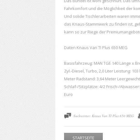
Das Bündel ist wohl geschnürt. Das um
Fahrkomfort und die Möglichkeit der ko
Und solide Tischlerarbeiten waren imm
das Knaus-Stammwerk zu finden ist, geh
kann so zur Riege der Premiumangebot
Daten Knaus Van TI Plus 650 MEG
Basisfahrzeug: MAN TGE 140 Länge x Breit
Zyl.-Diesel, Turbo, 2,0 Liter Leistung: 1
Meter Radstand: 3,64 Meter Leergewicht
Schlaf-/Sitzplätze: 4/2 Frisch-/Abwasser:
Euro
Suchwörter: Knaus Van TI Plus 650 MEG
STARTSEITE