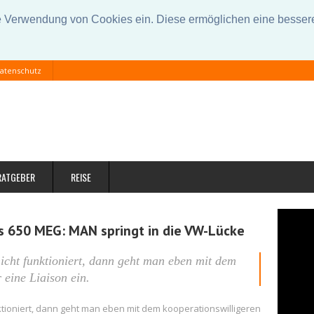
Verwendung von Cookies ein. Diese ermöglichen eine bessere 
atenschutz
RATGEBER
REISE
us 650 MEG: MAN springt in die VW-Lücke
cht funktioniert, dann geht man eben mit dem
 eine Liaison ein.
ioniert, dann geht man eben mit dem kooperationswilligeren