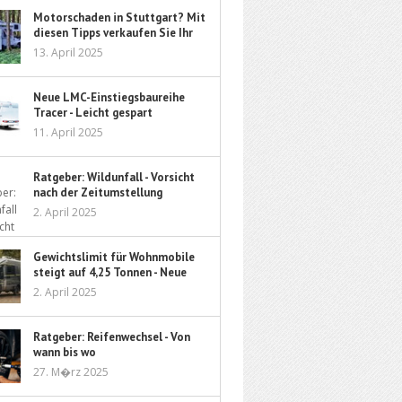
Motorschaden in Stuttgart? Mit
diesen Tipps verkaufen Sie Ihr
Auto sorgenfrei
13. April 2025
Neue LMC-Einstiegsbaureihe
Tracer - Leicht gespart
11. April 2025
Ratgeber: Wildunfall - Vorsicht
nach der Zeitumstellung
2. April 2025
Gewichtslimit für Wohnmobile
steigt auf 4,25 Tonnen - Neue
Führerschein-Richtlinie ebnet
2. April 2025
den Weg
Ratgeber: Reifenwechsel - Von
wann bis wo
27. M�rz 2025