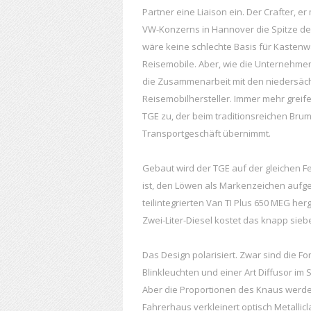
Partner eine Liaison ein. Der Crafter, e
VW-Konzerns in Hannover die Spitze de
wäre keine schlechte Basis für Kastenwa
Reisemobile. Aber, wie die Unternehmen
die Zusammenarbeit mit den niedersächs
Reisemobilhersteller. Immer mehr grei
TGE zu, der beim traditionsreichen Bru
Transportgeschäft übernimmt.
Gebaut wird der TGE auf der gleichen Fer
ist, den Löwen als Markenzeichen aufge
teilintegrierten Van TI Plus 650 MEG he
Zwei-Liter-Diesel kostet das knapp sieb
Das Design polarisiert. Zwar sind die F
Blinkleuchten und einer Art Diffusor im 
Aber die Proportionen des Knaus werden
Fahrerhaus verkleinert optisch Metallic