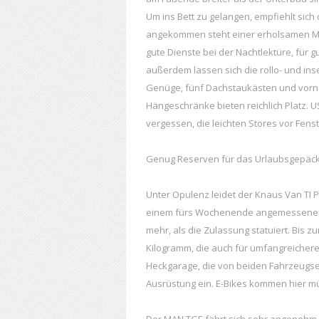
Um ins Bett zu gelangen, empfiehlt sich
angekommen steht einer erholsamen Müt
gute Dienste bei der Nachtlektüre, für gu
außerdem lassen sich die rollo- und in
Genüge, fünf Dachstaukästen und vorn 
Hängeschränke bieten reichlich Platz. 
vergessen, die leichten Stores vor Fe
Genug Reserven für das Urlaubsgepäc
Unter Opulenz leidet der Knaus Van TI Pl
einem fürs Wochenende angemessenen F
mehr, als die Zulassung statuiert. Bis 
Kilogramm, die auch für umfangreichere
Heckgarage, die von beiden Fahrzeugse
Ausrüstung ein. E-Bikes kommen hier mü
Der MAN TGE fährt sich sehr angenehm u