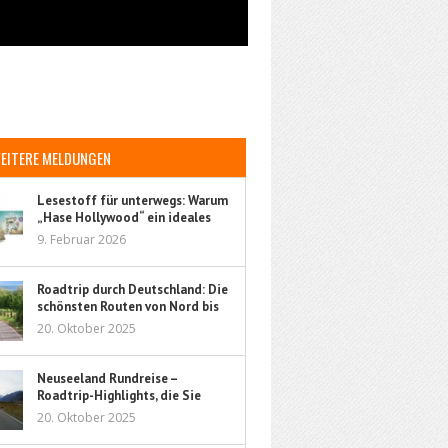
EITERE MELDUNGEN
Lesestoff für unterwegs: Warum
„Hase Hollywood“ ein ideales
Kinderbuch für Reisen ist
9. Februar 2026
Roadtrip durch Deutschland: Die
schönsten Routen von Nord bis
Süd
20. Oktober 2025
Neuseeland Rundreise –
Roadtrip-Highlights, die Sie
nicht verpassen sollten
20. Oktober 2025