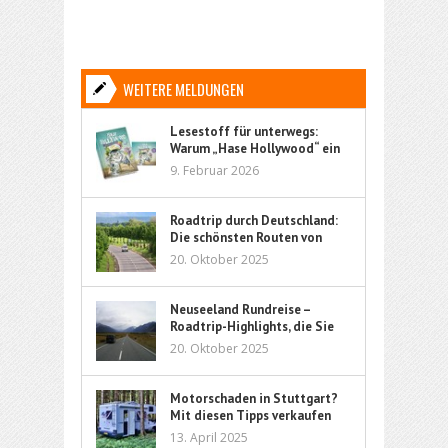
WEITERE MELDUNGEN
Lesestoff für unterwegs:
Warum „Hase Hollywood“ ein
ideales Kinderbuch für Reisen
9. Februar 2026
ist
Roadtrip durch Deutschland:
Die schönsten Routen von
Nord bis Süd
20. Oktober 2025
Neuseeland Rundreise –
Roadtrip-Highlights, die Sie
nicht verpassen sollten
20. Oktober 2025
Motorschaden in Stuttgart?
Mit diesen Tipps verkaufen
Sie Ihr Auto sorgenfrei
13. April 2025