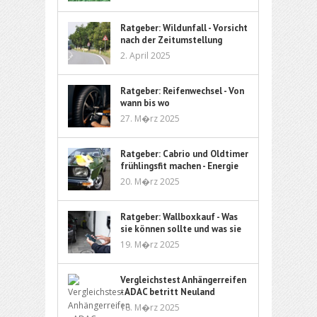
Ratgeber: Wildunfall - Vorsicht
nach der Zeitumstellung
2. April 2025
Ratgeber: Reifenwechsel - Von
wann bis wo
27. M�rz 2025
Ratgeber: Cabrio und Oldtimer
frühlingsfit machen - Energie
und Flüssigkeit
20. M�rz 2025
Ratgeber: Wallboxkauf - Was
sie können sollte und was sie
kostet
19. M�rz 2025
Vergleichstest Anhängerreifen
- ADAC betritt Neuland
18. M�rz 2025