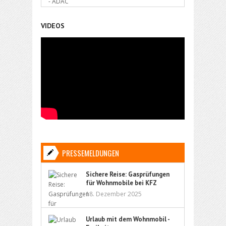
VIDEOS
PRESSEMELDUNGEN
Sichere Reise: Gasprüfungen
für Wohnmobile bei KFZ
Kleindienst
18. Dezember 2025
Urlaub mit dem Wohnmobil -