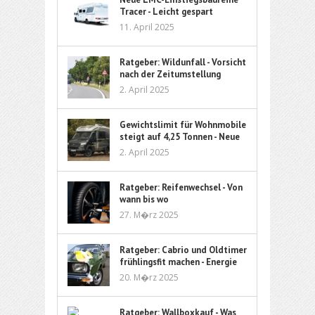
Tracer - Leicht gespart
11. April 2025
Ratgeber: Wildunfall - Vorsicht
nach der Zeitumstellung
2. April 2025
Gewichtslimit für Wohnmobile
steigt auf 4,25 Tonnen - Neue
Führerschein-Richtlinie ebnet
2. April 2025
den Weg
Ratgeber: Reifenwechsel - Von
wann bis wo
27. M�rz 2025
Ratgeber: Cabrio und Oldtimer
frühlingsfit machen - Energie
und Flüssigkeit
20. M�rz 2025
Ratgeber: Wallboxkauf - Was