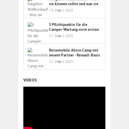
sie können sollte und was sie
kostet
19. M�rz 2025
5 Pflichtpunkte für die
Camper-Wartung vorm ersten
Urlaub
17. M�rz 2025
Reisemobile: Ahorn Camp mit
neuem Partner - Renault-Basis
für neue Partner?
13. M�rz 2025
VIDEOS