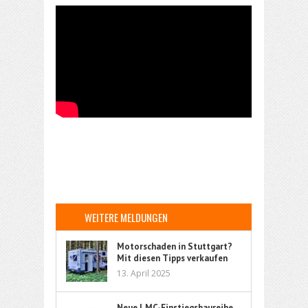
WEITERE MELDUNGEN
Motorschaden in Stuttgart?
Mit diesen Tipps verkaufen
Sie Ihr Auto sorgenfrei
13. April 2025
Neue LMC-Einstiegsbaureihe