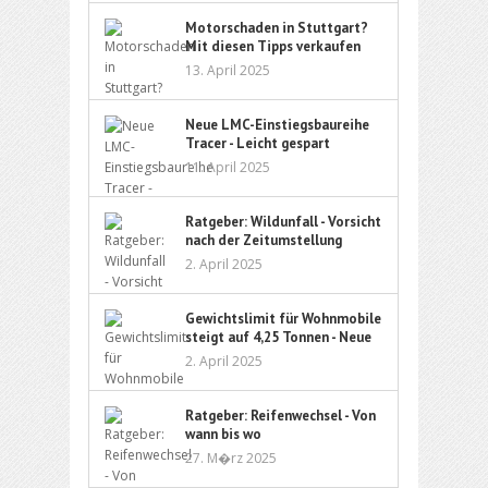
Motorschaden in Stuttgart?
Mit diesen Tipps verkaufen
Sie Ihr Auto sorgenfrei
13. April 2025
Neue LMC-Einstiegsbaureihe
Tracer - Leicht gespart
11. April 2025
Ratgeber: Wildunfall - Vorsicht
nach der Zeitumstellung
2. April 2025
Gewichtslimit für Wohnmobile
steigt auf 4,25 Tonnen - Neue
Führerschein-Richtlinie ebnet
2. April 2025
den Weg
Ratgeber: Reifenwechsel - Von
wann bis wo
27. M�rz 2025