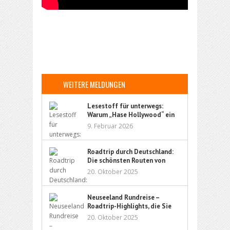
WEITERE MELDUNGEN
Lesestoff für unterwegs:
Warum „Hase Hollywood“ ein
ideales Kinderbuch für Reisen
9. Februar 2026
ist
Roadtrip durch Deutschland:
Die schönsten Routen von
Nord bis Süd
20. Oktober 2025
Neuseeland Rundreise –
Roadtrip-Highlights, die Sie
nicht verpassen sollten
20. Oktober 2025