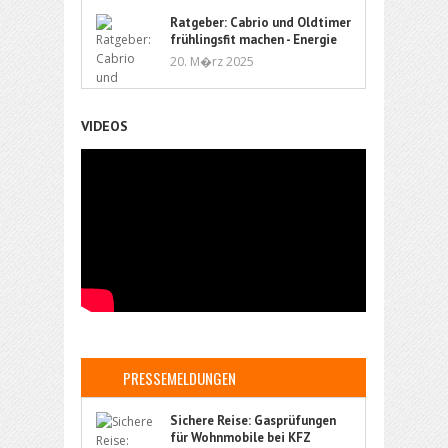
Ratgeber: Cabrio und Oldtimer
frühlingsfit machen - Energie
und Flüssigkeit
20. M�rz 2025
VIDEOS
PRESSEMELDUNGEN
Sichere Reise: Gasprüfungen
für Wohnmobile bei KFZ