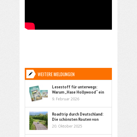
WEITERE MELDUNGEN
Lesestoff für unterwegs:
Warum „Hase Hollywood“ ein
ideales Kinderbuch für Reisen
9. Februar 2026
ist
Roadtrip durch Deutschland:
Die schönsten Routen von
Nord bis Süd
20. Oktober 2025