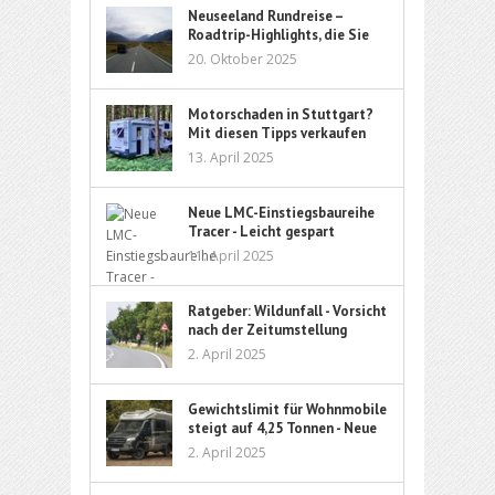
Neuseeland Rundreise –
Roadtrip-Highlights, die Sie
nicht verpassen sollten
20. Oktober 2025
Motorschaden in Stuttgart?
Mit diesen Tipps verkaufen
Sie Ihr Auto sorgenfrei
13. April 2025
Neue LMC-Einstiegsbaureihe
Tracer - Leicht gespart
11. April 2025
Ratgeber: Wildunfall - Vorsicht
nach der Zeitumstellung
2. April 2025
Gewichtslimit für Wohnmobile
steigt auf 4,25 Tonnen - Neue
Führerschein-Richtlinie ebnet
2. April 2025
den Weg