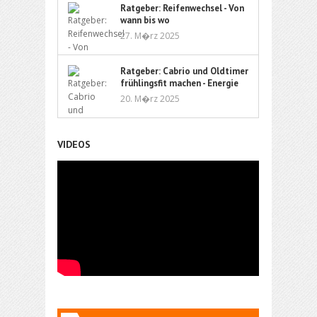
Ratgeber: Reifenwechsel - Von
wann bis wo
27. M�rz 2025
Ratgeber: Cabrio und Oldtimer
frühlingsfit machen - Energie
und Flüssigkeit
20. M�rz 2025
VIDEOS