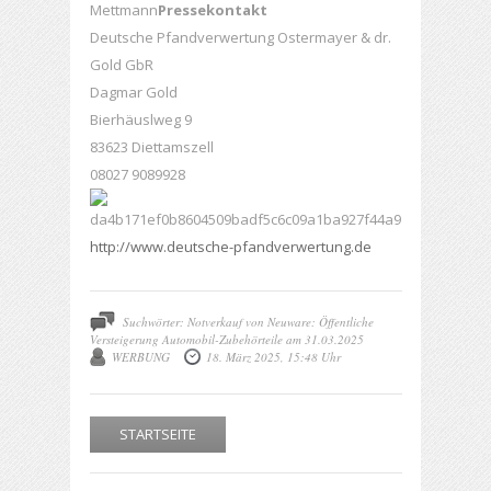
Mettmann
Pressekontakt
Deutsche Pfandverwertung Ostermayer & dr.
Gold GbR
Dagmar Gold
Bierhäuslweg 9
83623 Diettamszell
08027 9089928
http://www.deutsche-pfandverwertung.de
Suchwörter: Notverkauf von Neuware: Öffentliche
Versteigerung Automobil-Zubehörteile am 31.03.2025
WERBUNG
18. März 2025, 15:48 Uhr
STARTSEITE