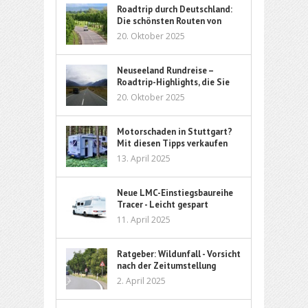
Roadtrip durch Deutschland:
Die schönsten Routen von
Nord bis Süd
20. Oktober 2025
Neuseeland Rundreise –
Roadtrip-Highlights, die Sie
nicht verpassen sollten
20. Oktober 2025
Motorschaden in Stuttgart?
Mit diesen Tipps verkaufen
Sie Ihr Auto sorgenfrei
13. April 2025
Neue LMC-Einstiegsbaureihe
Tracer - Leicht gespart
11. April 2025
Ratgeber: Wildunfall - Vorsicht
nach der Zeitumstellung
2. April 2025