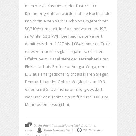
Beim Vergleichs-Diesel, der fast 32.000
Kilometer gefahren wurde, hat die Hochschule
im Schnitt einen Verbrauch von umgerechnet
50,7 kWh ermittelt. Im Sommer waren es 49,7,
im Winter 52,2 kWh. Die Reichweite variiert
damit zwischen 1.027 bis 1.084 Kilometer. Trotz
eines vernachlässigbaren jahreszeitlichen
Effekts beim Diesel sieht der Testreihenleiter,
Elektrotechnik-Professor Ansgar Wego, den
ID.3 aus energetischer Sicht als klaren Sieger.
Demnach hat der Golf im Vergleich zum ID.3
einen um 3,5-fach höheren Energiebedarf,
was über den Testzeitraum für rund 830 Euro
Mehrkosten gesorgt hat.
Suchwörter: Verbrauchsvergleich E-Auto vs.
Diesel
Mario Hommen/SP-X
28. November
2022, 11:23 Uhr