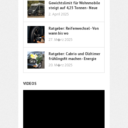
Gewichtslimit für Wohnmobile
steigt auf 4,25 Tonnen - Neue
Führerschein-Richtlinie ebnet
2. April 2025
den Weg
Ratgeber: Reifenwechsel - Von
wann bis wo
27. M�rz 2025
Ratgeber: Cabrio und Oldtimer
frühlingsfit machen - Energie
und Flüssigkeit
20. M�rz 2025
VIDEOS