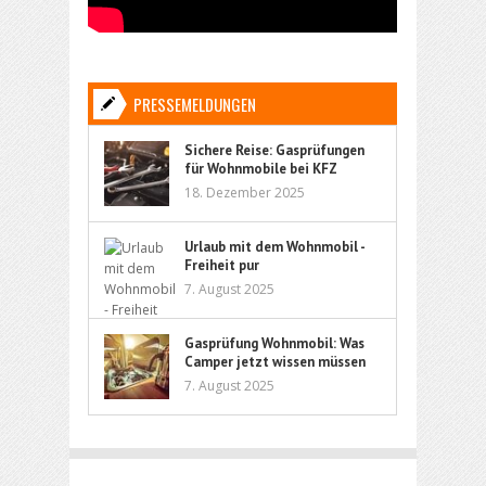
PRESSEMELDUNGEN
Sichere Reise: Gasprüfungen
für Wohnmobile bei KFZ
Kleindienst
18. Dezember 2025
Urlaub mit dem Wohnmobil -
Freiheit pur
7. August 2025
Gasprüfung Wohnmobil: Was
Camper jetzt wissen müssen
7. August 2025