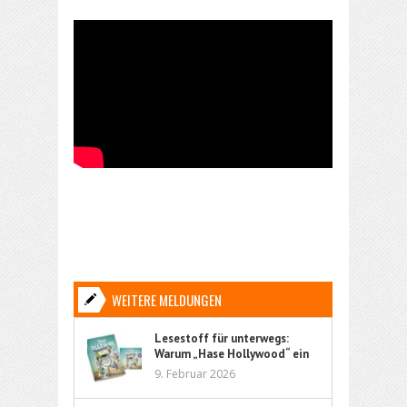
WEITERE MELDUNGEN
Lesestoff für unterwegs:
Warum „Hase Hollywood“ ein
ideales Kinderbuch für Reisen
9. Februar 2026
ist